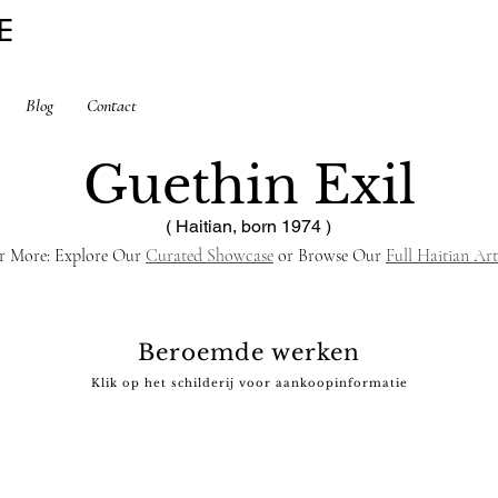
E
Blog
Contact
Guethin Exil
( Haitian, born 1974 )
r More: Explore Our 
Curated Showcase
 or Browse Our 
Full Haitian Art
Beroemde werken
Klik op het schilderij voor aankoopinformatie