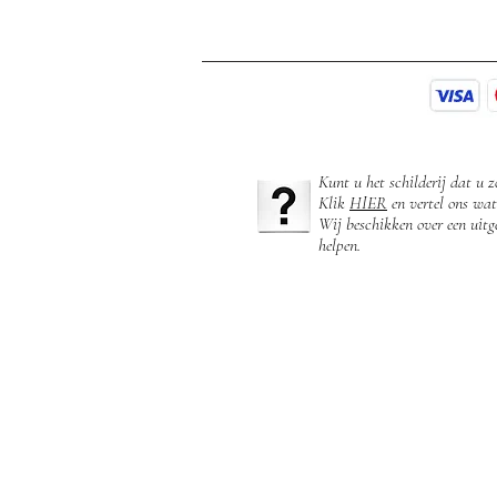
Kunt u het schilderij dat u z
Klik
HIER
en vertel ons wat
Wij beschikken over een uitge
helpen.