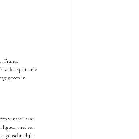
an Frantz 
racht, spirituele 
rgegeven in 
een venster naar 
 figuur, met een 
 ogenschijnlijk 