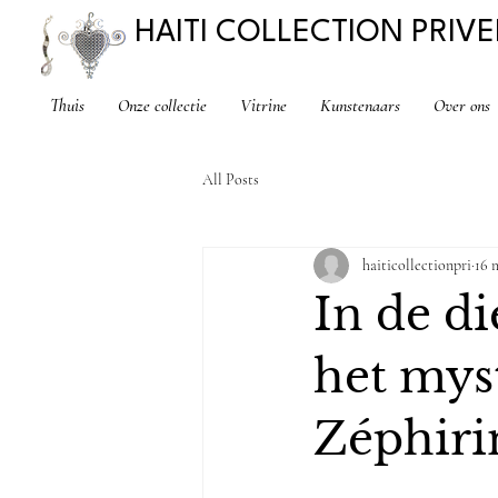
HAITI COLLECTION PRIVE
Thuis
Onze collectie
Vitrine
Kunstenaars
Over ons
All Posts
haiticollectionpri
16 
In de di
het mys
Zéphiri