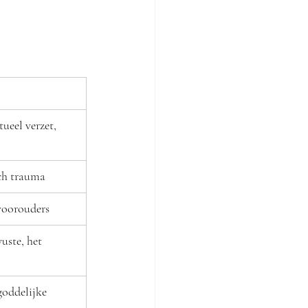
ueel verzet, 
sch trauma
voorouders
ste, het 
goddelijke 