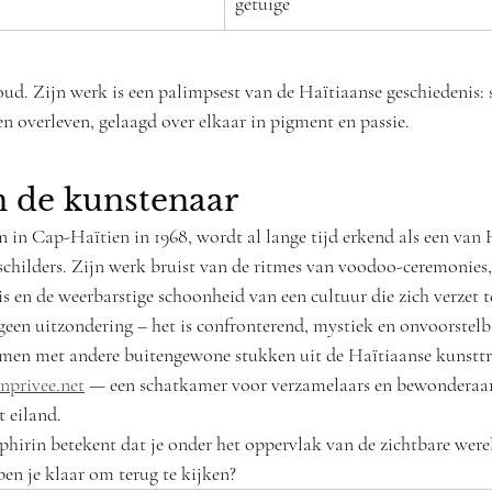
getuige
ud. Zijn werk is een palimpsest van de Haïtiaanse geschiedenis: s
t en overleven, gelaagd over elkaar in pigment en passie.
n de kunstenaar
 in Cap-Haïtien in 1968, wordt al lange tijd erkend als een van H
schilders. Zijn werk bruist van de ritmes van voodoo-ceremonies
s en de weerbarstige schoonheid van een cultuur die zich verzet t
 geen uitzondering – het is confronterend, mystiek en onvoorstelb
men met andere buitengewone stukken uit de Haïtiaanse kunsttrad
onprivee.net
 — een schatkamer voor verzamelaars en bewonderaars
t eiland.
irin betekent dat je onder het oppervlak van de zichtbare were
ben je klaar om terug te kijken?