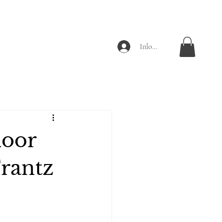
Inloggen
door
rantz