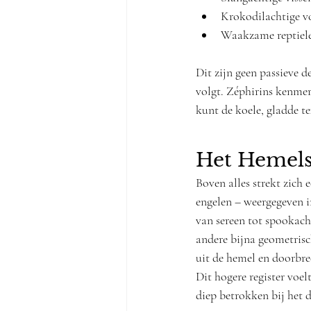
Krokodilachtige v
Waakzame reptiele
Dit zijn geen passieve d
volgt. Zéphirins kenmerk
kunt de koele, gladde t
Het Hemels
Boven alles strekt zich
engelen – weergegeven i
van sereen tot spookac
andere bijna geometrisc
uit de hemel en doorbree
Dit hogere register voel
diep betrokken bij het 