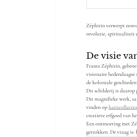
Zéphirin verwerpt eenvo
revolutie, spiritualitei
De visie va
Frantz Zéphirin, geboren
visionaire hedendaagse 
de koloniale geschiedeni
Dit schilderij is daarop
Dit magnifieke werk, sa
vinden op 
haiticollecti
creatieve erfgoed van he
Een ontmoeting met Zéph
getrokken. De vraag is: 