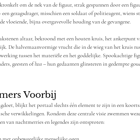
kronkelt om de nek van de figuur, strak gespannen door een figu
 een gezagsdrager, misschien een soldaat of politieagent, wiens s
 de vloeiende, bijna overgavevolle houding van de gevangene.
kstenen altaar, bekroond met een houten kruis, het ankerpunt va
ijk. De halvemaanvormige vrucht die in de wieg van het kruis rus
elwerking tussen het materiële en het goddelijke. Spookachtige fig
ders, geesten of 
lwa
 – hun gedaanten glinsteren in gedempte goud
mers Voorbij
ugdoet, blijkt het portaal slechts één element te zijn in een koorts
sche verwikkelingen. Rondom deze centrale visie zwemmen weze
ten van nachtmerries en legendes zijn ontsproten:
en met onbeweeglijke menselijke ogen