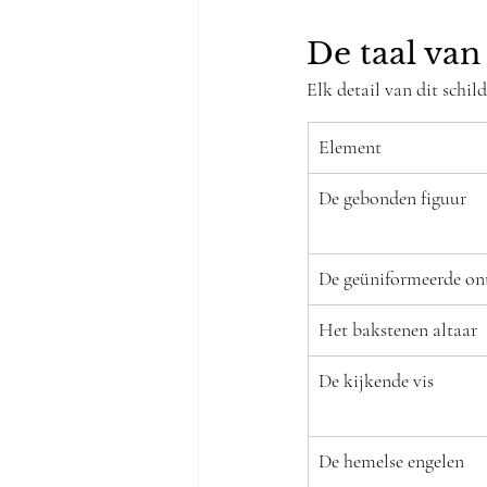
De taal va
Elk detail van dit schil
Element
De gebonden figuur
De geüniformeerde on
Het bakstenen altaar
De kijkende vis
De hemelse engelen