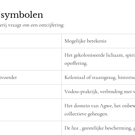
n symbolen
derij vraagt om een ontcijfering:
Mogelijke betekenis
Het gekoloniseerde lichaam, spirit
opoffering.
tvoerder
Koloniaal of staatsgezag, histori
Vodou-praktijk, verbinding met 
Het domein van Agwe, het onbewu
collectieve geheugen.
De 
lwa
 , geestelijke bescherming, 