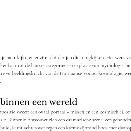
 je naar kijkt, en er zijn schilderijen die terugkijken. Het werk v
enbaar tot de laatste categorie: een explosie van mythologische k
re verbeeldingskracht van de Haïtiaanse Vodou-kosmologie, wee
.
 binnen een wereld
positie zweeft een ovaal portaal – misschien een kosmisch ei, of 
sie. Binnenin ontvouwt zich een dramatische scène: een gebonden
huid, leunt achterover tegen een karmozijnrood boek met daarop