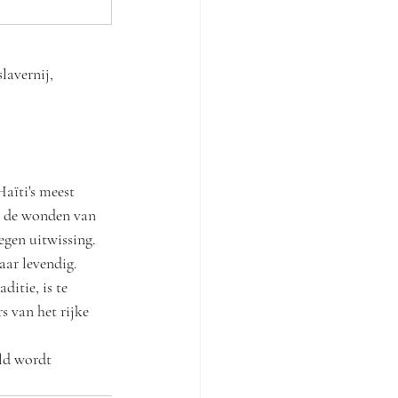
lavernij, 
aïti's meest 
, de wonden van 
egen uitwissing. 
aar levendig.
itie, is te 
 van het rijke 
ld wordt 