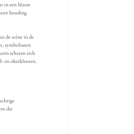
ur in een blauw 
tarre houding 
n de scène in de 
t, symboliseert 
uren scharen zich 
- en okerkleuren, 
achtige 
ns die 