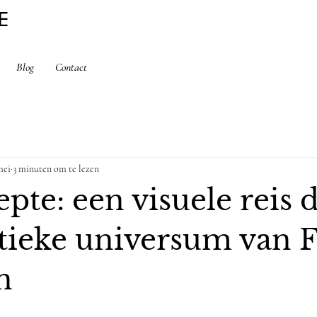
E
Blog
Contact
mei
3 minuten om te lezen
epte: een visuele reis 
tieke universum van F
n