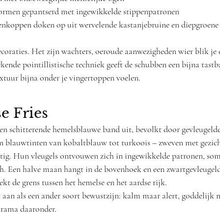
ormen gepantserd met ingewikkelde stippenpatronen
nkoppen doken op uit wervelende kastanjebruine en diepgroene 
ecoraties. Het zijn wachters, oeroude aanwezigheden wier blik je 
ende pointillistische techniek geeft de schubben een bijna tastba
extuur bijna onder je vingertoppen voelen.
e Fries
 een schitterende hemelsblauwe band uit, bevolkt door gevleugeld
n blauwtinten van kobaltblauw tot turkoois – zweven met gezicht
htig. Hun vleugels ontvouwen zich in ingewikkelde patronen, so
h. Een halve maan hangt in de bovenhoek en een zwartgevleugeld
kt de grens tussen het hemelse en het aardse rijk.
t aan als een ander soort bewustzijn: kalm maar alert, goddelijk m
drama daaronder.