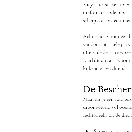
Kreyòl-tekst. Een touw 
uniform en rode broek –
scherp contrasteert met
Achter hen vormt een ba
voodoo-spirituele prakt
offers, de delicate wiss
rond dit altaar – voorou
kijkend en wachtend.
De Bescher
Maar als je een stap ter
droomwereld vol oceani
rechtstreeks uit de diep
Slangachtige viss