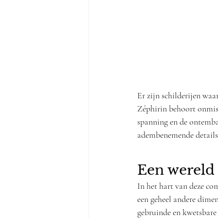
Er zijn schilderijen waar
Zéphirin behoort onmisk
spanning en de ontemba
adembenemende details
Een wereld
In het hart van deze com
een geheel andere dimen
gebruinde en kwetsbare 