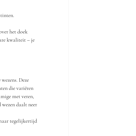
tinten.
over het doek 
re kwaliteit – je 
e wezens. Deze 
en die variëren 
mmige met veren, 
 wezen daalt neer 
aar tegelijkertijd 