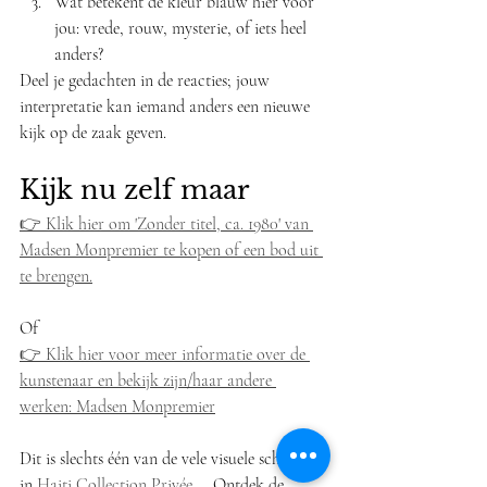
Wat betekent de kleur blauw hier voor 
jou: vrede, rouw, mysterie, of iets heel 
anders?
Deel je gedachten in de reacties; jouw 
interpretatie kan iemand anders een nieuwe 
kijk op de zaak geven.
Kijk nu zelf maar
👉 Klik hier om 'Zonder titel, ca. 1980' van 
Madsen Monpremier te kopen of een bod uit 
te brengen.
Of
👉 Klik hier voor meer informatie over de 
kunstenaar en bekijk zijn/haar andere 
werken: Madsen Monpremier
Dit is slechts één van de vele visuele schatten 
in 
Haiti Collection Privée
 … Ontdek de 