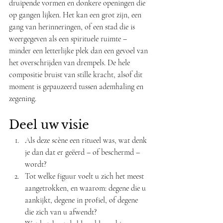
druipende vormen en donkere openingen die 
op gangen lijken. Het kan een grot zijn, een 
gang van herinneringen, of een stad die is 
weergegeven als een spirituele ruimte – 
minder een letterlijke plek dan een gevoel van 
het overschrijden van drempels. De hele 
compositie bruist van stille kracht, alsof dit 
moment is gepauzeerd tussen ademhaling en 
zegening.
Deel uw visie
Als deze scène een ritueel was, wat denk 
je dan dat er geëerd – of beschermd – 
wordt?
Tot welke figuur voelt u zich het meest 
aangetrokken, en waarom: degene die u 
aankijkt, degene in profiel, of degene 
die zich van u afwendt?