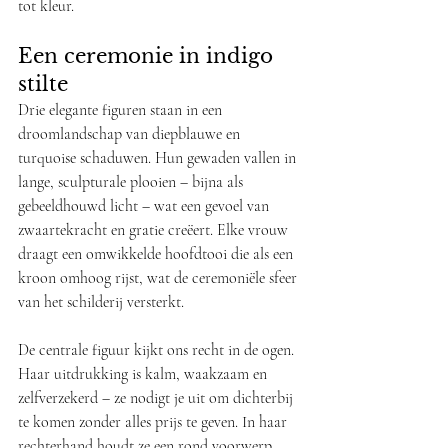
tot kleur.
Een ceremonie in indigo 
stilte
Drie elegante figuren staan in een 
droomlandschap van diepblauwe en 
turquoise schaduwen. Hun gewaden vallen in 
lange, sculpturale plooien – bijna als 
gebeeldhouwd licht – wat een gevoel van 
zwaartekracht en gratie creëert. Elke vrouw 
draagt een omwikkelde hoofdtooi die als een 
kroon omhoog rijst, wat de ceremoniële sfeer 
van het schilderij versterkt.
De centrale figuur kijkt ons recht in de ogen. 
Haar uitdrukking is kalm, waakzaam en 
zelfverzekerd – ze nodigt je uit om dichterbij 
te komen zonder alles prijs te geven. In haar 
rechterhand houdt ze een rond voorwerp 