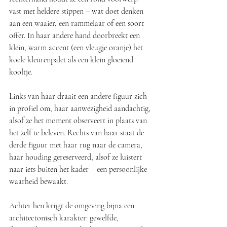
vast met heldere stippen – wat doet denken 
aan een waaier, een rammelaar of een soort 
offer. In haar andere hand doorbreekt een 
klein, warm accent (een vleugje oranje) het 
koele kleurenpalet als een klein gloeiend 
kooltje.
Links van haar draait een andere figuur zich 
in profiel om, haar aanwezigheid aandachtig, 
alsof ze het moment observeert in plaats van 
het zelf te beleven. Rechts van haar staat de 
derde figuur met haar rug naar de camera, 
haar houding gereserveerd, alsof ze luistert 
naar iets buiten het kader – een persoonlijke 
waarheid bewaakt.
Achter hen krijgt de omgeving bijna een 
architectonisch karakter: gewelfde, 