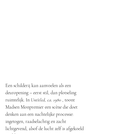
Een schilderij kan aanvoelen als een 
deuropening – eerst stil, dan plotseling 
ruimtelijk. In 
Untitled, ca. 1980
 , toont 
Madsen Monpremier een scène die doet 
denken aan een nachtelijke processie: 
ingetogen, raadselachtig en zacht 
lichtgevend, alsof de lucht zelf is afgekoeld 