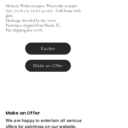
Medium: Works on paper, Watercolor on paper
Size: 7 x 18.5 in. (17.8 x 47 cm.) Gold frame with
glass.
Markings: Initialed by the Artist
Painting is shipped from Miami, FL.
Flat shipping fare to US.
Kaufen
Make an Offer
Make an Offer
We are happy to entertain all serious
offers for paintings on our website.