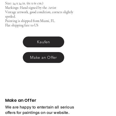
Size: 24 x 24 in. (61 x 61 cm.)
Markings: Hand signed by the Artist
Vintage artwork, good condition, corners slightly
spoiled.
Painting is shipped from Miami, FL.
Flat shipping fare to US
Kaufen
Make an Offer
Make an Offer
We are happy to entertain all serious
offers for paintings on our website.