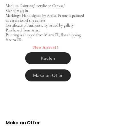
Medium: Painting/ Acrylic on Canvas/
Size 36 x 9.5 in
Markings: Hand signed by Artist. Frame is painted
as extension of the canavs
Certificate of Authenticity issued by gallery
Purchased from Artist
Painting is shipped from Miami FL, flat shipping
fare to US.
New Arrival !
Kaufen
Make an Offer
Make an Offer