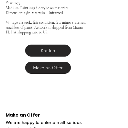
Year 1993
Medium: Paintings / Acrylic on masonite
Dimension: 24in. x 23.75in. Unframed.
Vintage artwork, fair condition, few minor sratches,
small loss of paint. Artwork is shipped from Miami
FL Flat shipping rate to US.
Kaufen
Make an Offer
Make an Offer
We are happy to entertain all serious