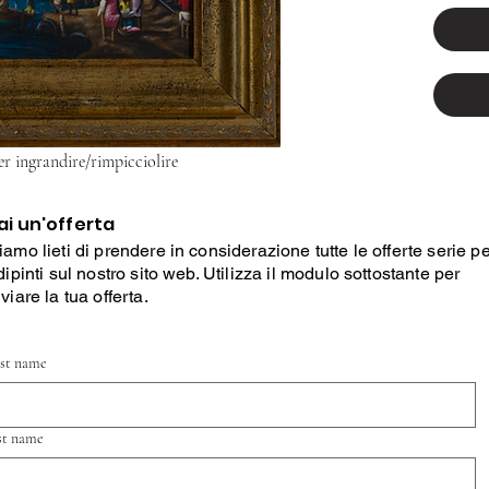
er ingrandire/rimpicciolire
ai un'offerta
iamo lieti di prendere in considerazione tutte le offerte serie p
 dipinti sul nostro sito web. Utilizza il modulo sottostante per
nviare la tua offerta.
rst name
st name