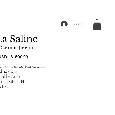
Accedi
La Saline
Casimir Joseph
USD
$1500.00
Oil on Canvas/ Year ca 2000
d 12 x 12 in
ned by Artist
d from Miami, FL
o US.