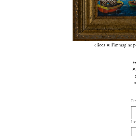
clicca sull'immagine p
F
S
i
i
Fi
La