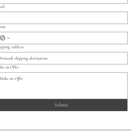
ail
one
ipping Address
ke an Offer
Submit