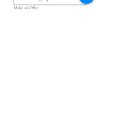
Make an Offer
Submit
Non riesci a trovare il dipinto che stai cercando?
Clicca
QUI
e dicci cosa stai cercando.
Disponiamo di una vasta collezione e potremmo
essere in grado di aiutarti.