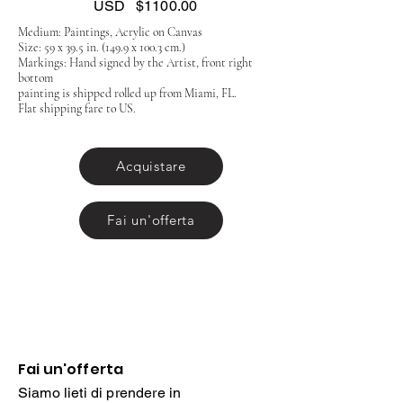
USD
$1100.00
Medium: Paintings, Acrylic on Canvas
Size: 59 x 39.5 in. (149.9 x 100.3 cm.)
Markings: Hand signed by the Artist, front right
bottom
painting is shipped rolled up from Miami, FL.
Flat shipping fare to US.
Acquistare
Fai un'offerta
Fai un'offerta
Siamo lieti di prendere in