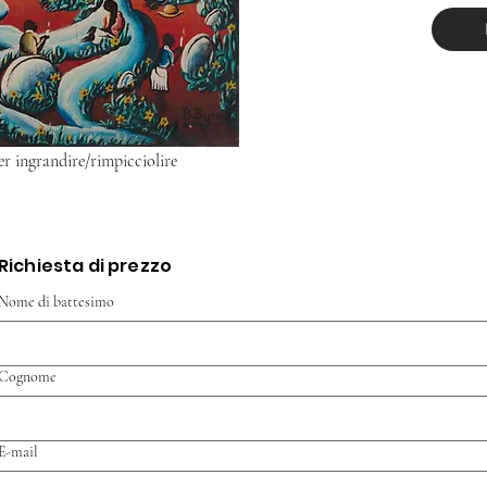
er ingrandire/rimpicciolire
Richiesta di prezzo
Nome di battesimo
Cognome
E-mail