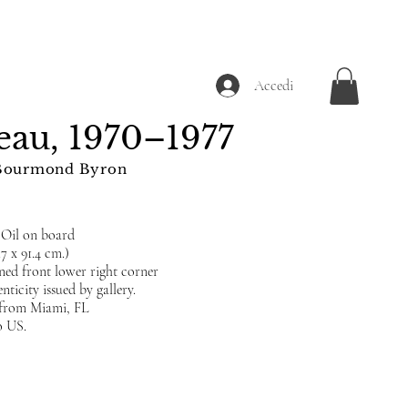
Accedi
'eau, 1970–1977
Bourmond Byron
 Oil on board
.7 x 91.4 cm.)
ned front lower right corner
nticity issued by gallery.
d from Miami, FL
o US.