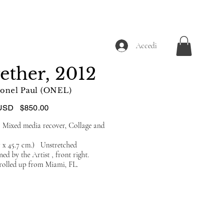
Accedi
ether, 2012
ionel Paul (ONEL)
USD
$850.00
 Mixed media recover, Collage and
3.7 x 45.7 cm.) Unstretched
d by the Artist , front right.
 rolled up from Miami, FL.