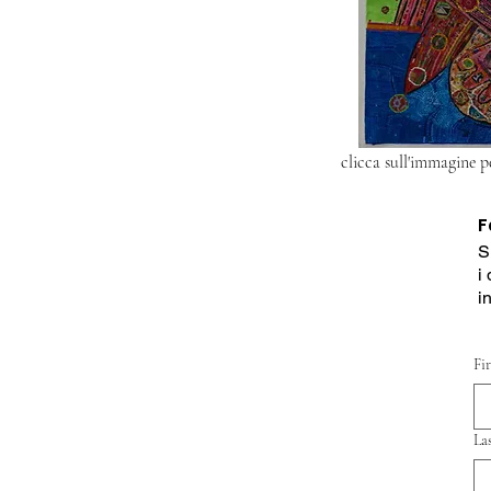
clicca sull'immagine p
F
S
i
i
Fi
La