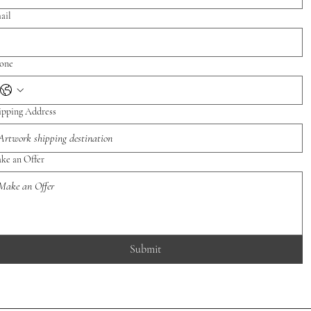
ail
one
ipping Address
ke an Offer
Submit