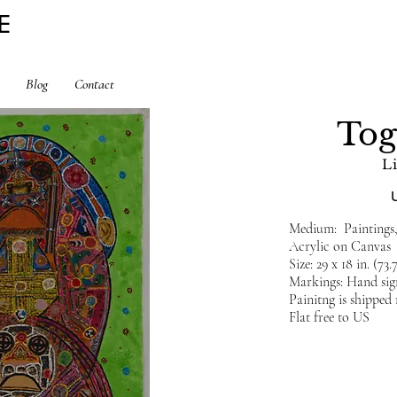
E
Blog
Contact
Tog
L
Medium: Paintings,
Acrylic on Canvas
Size: 29 x 18 in. (7
Markings: Hand signe
Painitng is shipped
Flat free to US