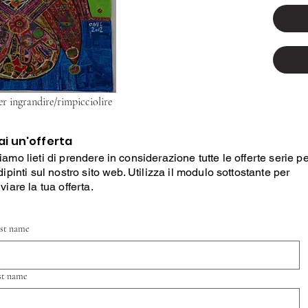
er ingrandire/rimpicciolire
ai un'offerta
iamo lieti di prendere in considerazione tutte le offerte serie p
 dipinti sul nostro sito web. Utilizza il modulo sottostante per
nviare la tua offerta.
rst name
st name