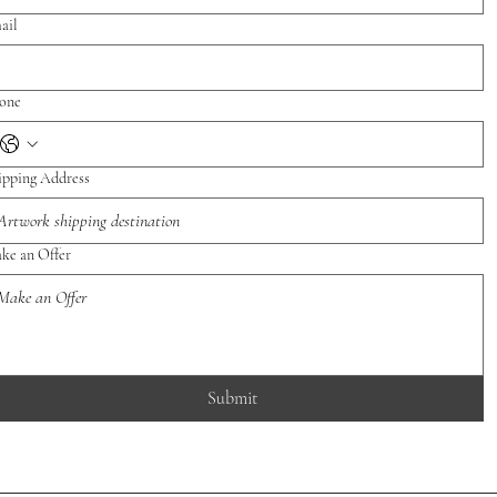
ail
one
ipping Address
ke an Offer
Submit