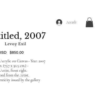
Accedi
itled, 2007
Levoy Exil
USD
$850.00
Acrylic on Canvas - Year: 2007
. (73.7 x 30.5 cm.) -
rtist, front right.
ed from the Artist.
nticity issued by the gallery