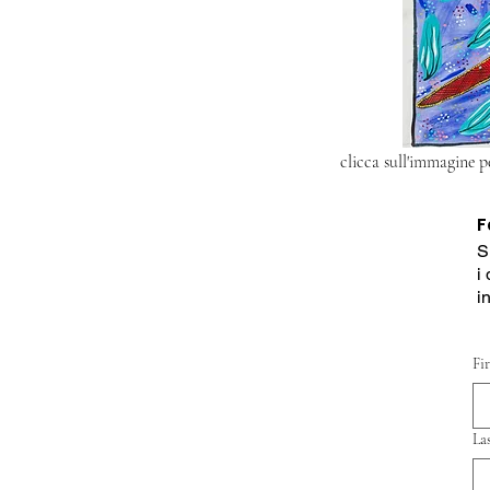
clicca sull'immagine p
F
S
i
i
Fi
La