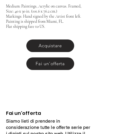
Medium: Paintings, Acrylic on canvas. Framed,
Size: 40 x 30 in. (101.6 x 76.2 cm.)
Markings: Hand signed by the Artist front left.
Painting is shipped from Miami, FL.
Flat shipping fare to US.
Acquistare
Fai un'offerta
Fai un'offerta
Siamo lieti di prendere in
considerazione tutte le offerte serie per
i dipinti sul nostro sito web. Utilizza il