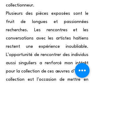
collectionneur.
Plusieurs des pièces exposées sont le
fruit de longues et passionnées
recherches. Les rencontres et les
conversations avec les artistes haïtiens
restent une expérience inoubliable.
L’opportunité de rencontrer des individus
aussi singuliers a renforcé mon intérêt
pour la collection de ces œuvres d’art. La
collection est l’occasion de mettre en
valeur, à travers l’art, l’histoire et les
luttes particulières d’Haïti.
Je voudrais remercier tous les artistes que
j’ai eu le plaisir de rencontrer lors de mon
séjour en Haïti. Ils ont été un exemple de
foi, de force et de détermination. Tous, à