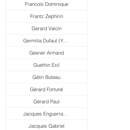
touchent profondément et 
Francois Dominique
préservent l'esprit vibrant d'Haïti.
Frantz Zephirin
Gerard Valcin
Germilia Dufaut (YAYA)
Gesner Armand
Guethin Exil
Gélin Buteau
Gérard Fortuné
Gérard Paul
Jacques Enguerrand Gourgue
Jacques Gabriel