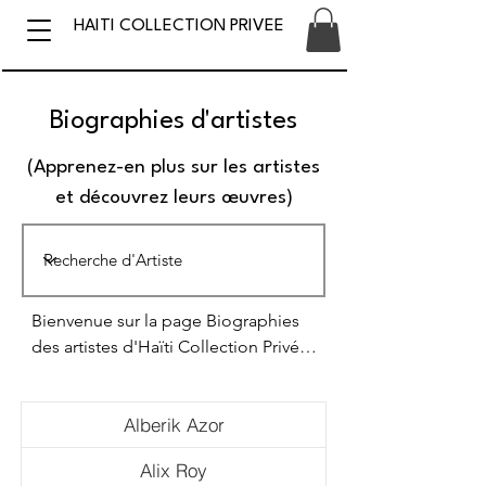
HAITI COLLECTION PRIVEE
Biographies d'artistes
(Apprenez-en plus sur les artistes
et découvrez leurs œuvres)
Bienvenue sur la page Biographies 
des artistes d'Haïti Collection Privée, 
votre galerie d'art haïtienne en ligne 
de référence. Cette page vous 
Alberik Azor
permet de découvrir les talentueux 
artistes haïtiens dont les œuvres 
Alix Roy
exceptionnelles illustrent avec éclat 