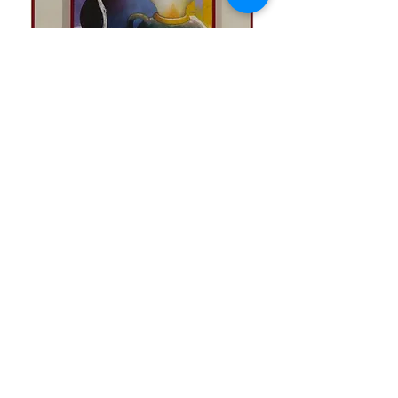
Lampe a' l' huile, 1994
Vous ne trouvez pas le tableau que vous
recherchez ?
Cliquez
ICI
et dites-nous ce que vous recherchez.
Nous disposons d’une vaste collection et nous
pourrions peut-être vous aider.